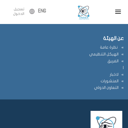
Ski
flag=publication&post_id=5154&lang=ar&user_id=3
تسجيل
t
ENG
الدخول
conten
عن الهيئة
نظرة عامة
الهيكل التنظيمي
الفريق
ا
لاخبار
المنشورات
التعاون الدولي