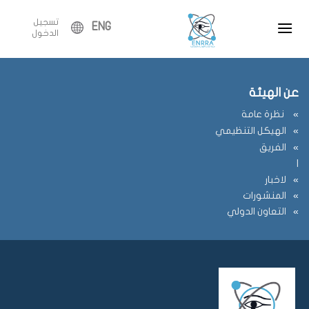
Ski
flag=publication&post_id=8285&lang=ar&user_id=3
تسجيل
t
ENG
الدخول
conten
عن الهيئة
نظرة عامة
الهيكل التنظيمي
الفريق
ا
لاخبار
المنشورات
التعاون الدولي