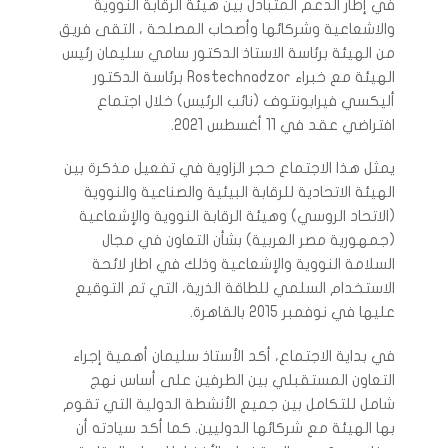
في إطار الدعم المتبادل بين هيئة الرقابة النووية
والاشعاعية وشركائها وأصحاب المصلحة ، التقى فريق
من الهيئة برئاسة الاستاذ الدكتور سامي سليمان رئيس
الهيئة مع خبراء Rostechnadzor برئاسة الدكتور
أليكسي فيرابونتوف (نائب الرئيس) خلال اجتماع
افتراضي عقد في 11 أغسطس 2021.
يمثل هذا الاجتماع حجر الزاوية في تفعيل مذكرة بين
الهيئة الاتحادية للرقابة البيئية والصناعية والنووية
(الاتحاد الروسي) وهيئة الرقابة النووية والإشعاعية
(جمهورية مصر العربية) بشأن التعاون في مجال
السلامة النووية والإشعاعية وذلك في اطار لائحة
الاستخدام السلمي للطاقة الذرية، التي تم التوقيع
عليها في نوفمبر 2015 بالقاهرة.
في بداية الاجتماع، أكد الأستاذ سليمان أهمية إجراء
التعاون المستقبلي بين الطرفين على أساس نهج
شامل للتكامل بين جميع الأنشطة الدولية التي تقوم
بها الهيئة مع شركائها الدوليين. كما أكد سيادته أن