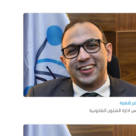
مر قمره
س ادارة الشئون القانونية