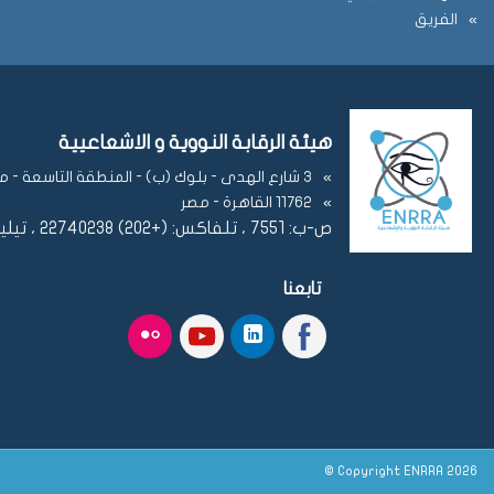
الفريق
هيئة الرقابة النووية و الاشعاعيية
3 شارع الهدى - بلوك (ب) - المنطقة التاسعة - مدينة نصر
11762 القاهرة - مصر
ص-ب: 7551 ، تلفاكس: (+202) 22740238 ، تيليفون: (+202) 22728829
تابعنا
Copyright ENRRA 2026 ©