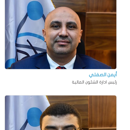
أيمن الصفتي
رئبس ادارة الشئون المالية